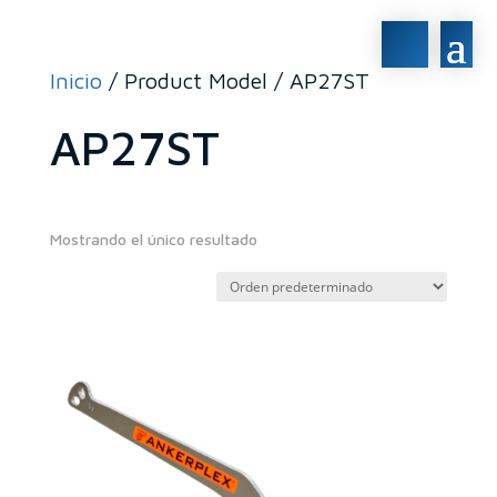
Inicio
/ Product Model / AP27ST
AP27ST
Mostrando el único resultado
41€
1.681€
41
451
861
1.271
1.681
En stock
En oferta
(0)