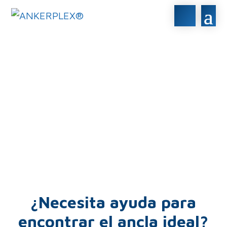
Contacte con
ANKERPLEX para
cualquier duda que
tenga
¿Necesita ayuda para
encontrar el ancla ideal?