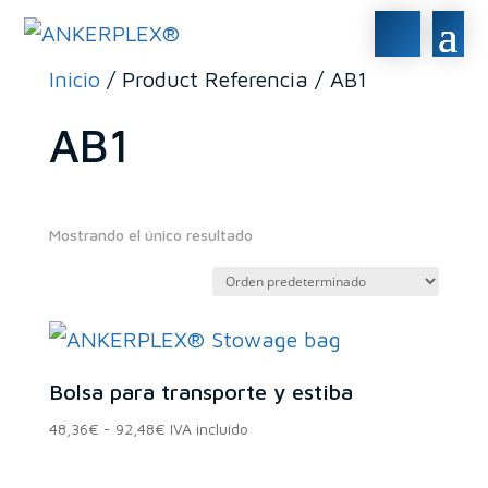
Inicio
/ Product Referencia / AB1
AB1
Mostrando el único resultado
En stock
En oferta
(0)
Bolsa para transporte y estiba
Rango
48,36
€
-
92,48
€
IVA incluído
Categorías del
de
precios: