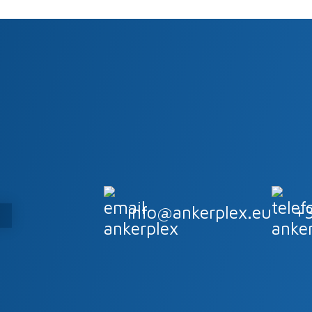
ducto
info@ankerplex.eu
+