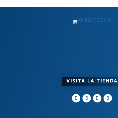
279,85€
hasta
1.428,96€
Etiquetas del pro
VISITA LA TIENDA