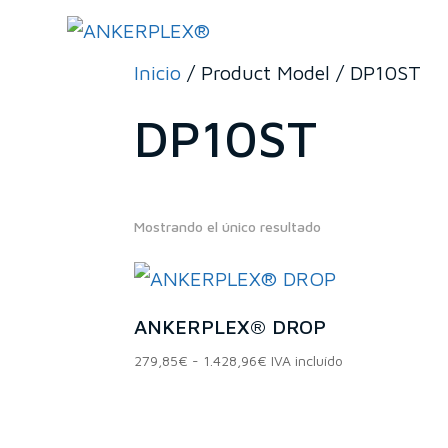
Inicio
/ Product Model / DP10ST
DP10ST
Mostrando el único resultado
En stock
ANKERPLEX® DROP
En oferta
(0)
Rango
279,85
€
-
1.428,96
€
IVA incluído
de
precios:
Categorías del pr
desde