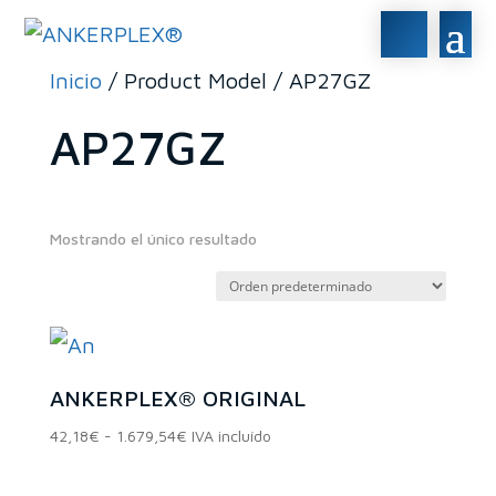
Inicio
/ Product Model / AP27GZ
AP27GZ
Mostrando el único resultado
En stock
En oferta
(0)
ANKERPLEX® ORIGINAL
Rango
42,18
€
-
1.679,54
€
IVA incluído
Categorías del
de
precios: