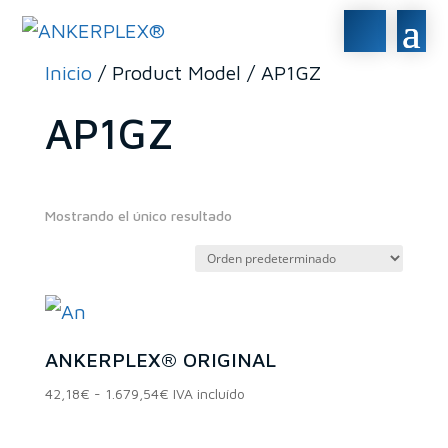
Inicio
/ Product Model / AP1GZ
AP1GZ
Mostrando el único resultado
En stock
En oferta
(0)
ANKERPLEX® ORIGINAL
Rango
42,18
€
-
1.679,54
€
IVA incluído
Categorías del
de
precios: