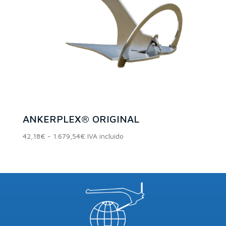
producto
Etiquetas del
producto
ANKERPLEX® ORIGINAL
Rango
42,18
€
-
1.679,54
€
IVA incluído
de
precios:
desde
42,18€
hasta
1.679,54€